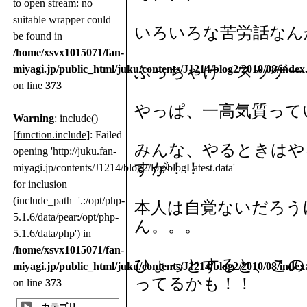
to open stream: no
suitable wrapper could
いろいろな苦労話なん
be found in
/home/xsvx1015071/fan-
miyagi.jp/public_html/juku/contents/J1214/blog2/2010/08/index
ぶっちゃけ スッゲー
on line
373
やっぱ、一高気質って
Warning
: include()
[
function.include
]: Failed
みんな、やるときはや
opening 'http://juku.fan-
すが！！
miyagi.jp/contents/J1214/blog2/log/blogLatest.data'
for inclusion
(include_path='.:/opt/php-
本人は自覚ないだろう
5.1.6/data/pear:/opt/php-
ん。。。
5.1.6/data/php') in
/home/xsvx1015071/fan-
ひょっとすると、この
miyagi.jp/public_html/juku/contents/J1214/blog2/2010/08/index
ってるかも！！
on line
373
カテゴリ