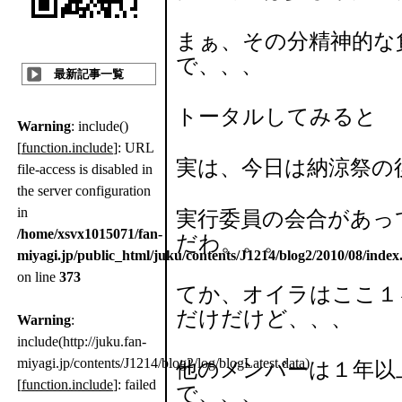
まぁ、その分精神的な
で、、、
最新記事一覧
トータルしてみると 
Warning
: include()
[
function.include
]: URL
実は、今日は納涼祭の
file-access is disabled in
the server configuration
in
実行委員の会合があっ
/home/xsvx1015071/fan-
だわ。。。
miyagi.jp/public_html/juku/contents/J1214/blog2/2010/08/index
on line
373
てか、オイラはここ１
だけだけど、、、
Warning
:
include(http://juku.fan-
miyagi.jp/contents/J1214/blog2/log/blogLatest.data)
他のメンバーは１年以
[
function.include
]: failed
で、、、