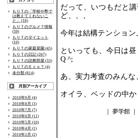
だって、いつもだと講
もりＴの「学校や塾で
ど、、、
は教えてくれないこ
と」 (16)
もりＴのグルメ？情報
(59)
今年は結構テンション
もりＴのダイエット
(10)
もりＴの家庭菜園 (45)
といっても、今日は昼
もりＴの日記 (267)
Q ^;
もりＴの説教部屋 (33)
もりＴのＥｃｏ？ (4)
未分類 (814)
あ、実力考査のみんな
月別アーカイブ
オイラ、ベッドの中か
2010年9月 (4)
2010年8月 (3)
2010年7月 (7)
｜ 夢学館 ｜ 
2010年6月 (11)
2010年5月 (10)
2010年4月 (1)
2010年2月 (2)