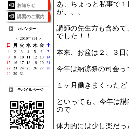
あ、ちょっと私事で１
お知らせ
が、、、
講習のご案内
講師の先生方も含めて
カレンダー
でした！！
＜
2010年8月
＞
日
月
火
水
木
金
土
本来、お盆は２、３日
1
2
3
4
5
6
7
8
9
10
11
12
13
14
15
16
17
18
19
20
21
今年は納涼祭の司会っ
22
23
24
25
26
27
28
29
30
31
１ヶ月働きまくったど
モバイルページ
といっても、今年は講
ので
体力的には少し楽だっ