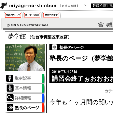
夢学館
（仙台市青葉区東照宮）
塾長のページ
塾長のページ（夢学館）
2010年8月25日
講習会終了ぉおおお
取材記事
基本情報
カテ
詳細情報
今年も１ヶ月間の闘い
塾長のページ