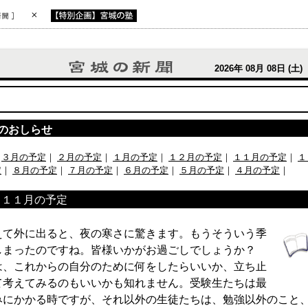
2026年 08月 08日 (土)
のおしらせ
：
３月の予定
｜
２月の予定
｜
１月の予定
｜
１２月の予定
｜
１１月の予定
｜
１
定
｜
８月の予定
｜
７月の予定
｜
６月の予定
｜
５月の予定
｜
４月の予定
｜
１１月の予定
て外に出ると、夜の寒さに驚きます。もうそういう季
しまったのですね。皆様いかがお過ごしでしょうか？
、これからの自分のために何をしたらいいか、立ち止
て考えてみるのもいいかも知れません。受験生たちは最
みにかかる時ですが、それ以外の生徒たちは、勉強以外のこと