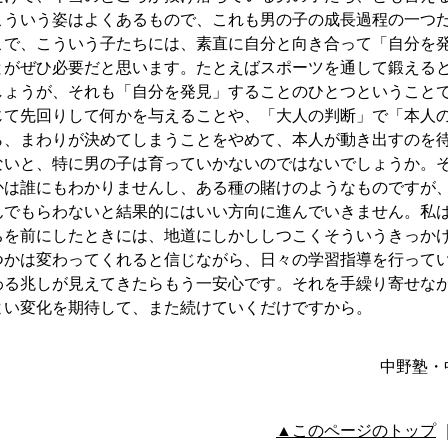
こういう姿はよくあるもので、これも男の子の成長過程の一つ
こで、こういう子たちには、素直に自分と向き合って「自分を
とがぜひ必要だと思います。たとえばスポーツを通して鍛える
しょうが、それも「自分を発見」することのひとつということ
じて先回りして何かを与えることや、「大人の判断」で「本人
ら、まわりが決めてしまうことをやめて、本人が動き出すのを
ないと、特に男の子は育っていかないのではないでしょうか。
かは誰にもわかりませんし、ある種の賭けのようなものですが
んでもらわないと結果的にはいい方向に進んでいきません。私
ちを前にしたときには、地道にしかししつこくそういうきっか
つかは変わってくれると信じながら、日々の学習指導を行って
わる兆しが見えてきたらもう一安心です。それを手繰り寄せな
よい変化を期待して、また続けていくだけですから。
中野塾・
▲このページのトップ