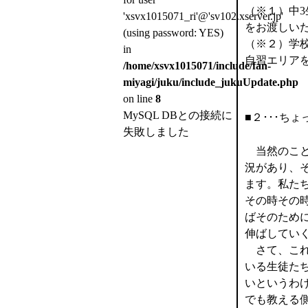
（※１）中
'xsvx1015071_ri'@'sv102.xserver.jp'
をお渡しい
(using password: YES)
（※２）学校
in
自習エリア
/home/xsvx1015071/include/fan-
miyagi/juku/include_jukuUpdate.php
on line
8
MySQL DBとの接続に
■２･･･ち
失敗しました
当然のこと
況があり、
ます。私た
その時その
ばそのため
伸ばしてい
さて、これ
いる生徒た
いというわ
でも教える