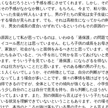
良くなるだろうという予感を感じさせてくれます。しかし、そ
はその予感がなかなか難しいです。もちろん、今まで、粘り強
ていった生徒が何人もいますし、男の子たちの変化は女子生徒
をする場合が見られます。でも、それは高校生になってからの
まり、男女の成長の度合いがずれているというのもその原因の
。
原因として私が思っているのは、いわゆる「過保護」の問題
」イコール悪だとは思っていません。むしろ子供の成長をお母
ず、家族が、社会がもっと面倒をみるべきだと思っています。
供たちをみていると、つい手を出して何かを言ってあげないと
います。そういう子を見ていると「過保護」にならざるを得な
うのは仕方がないことだと思います。そのある種の男の子たち
人に１人くらいでしょうか、その特徴としては、自分の判断がで
になってしまう場合が多いことです。個々の事情を聴けばそう
納得できるのですが、全体としてその傾向が強くなると、小学
もう少し自分のことは自分で意見を持ち、自ら判断したほうが
思ってしまいます。また、別の側面から言えばそういう子たち
ている状況を理解できていないということもあります。その場
だけで、本当のところが抜け落ちている男の子たち、とも言え