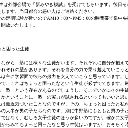
3生は外部会場で「新みやぎ模試」を受けてもらいます。後日そ
たします。当日都合の悪い人はご連絡ください。
の定期試験が近いのでAM10：00〜PM5：00の時間帯で泉中
を開放いたします。
ょっと困った生徒
ながら、塾には様々な生徒がいます。それぞれに自分が抱え
それぞれの壁があります。それを自分の力で乗り越えていこう
ちは主に学習面で彼らの努力を支えていこうと思っています。
時で、これはちょっと困ったなという生徒が必ずでてきます。
に「塾」という存在があるのでしょうし、そこでいかにその生
くかということに「塾」の実力が試されるといってもいいと思
は最近気づいたことなのですが、その、ちょっと困ったと私
ちの大半が男の子たちなのです。別に中野塾にもともと男の子
けではなく、むしろ女子生徒のほうが多いのですが。確かに女
側からみてちょっと困ったなと思う生徒はいますが、おそらく