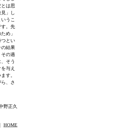
だとは思
発見」し
というこ
です。先
のため」
待つとい
その結果
、その過
は、そう
けを与え
います。
がら、さ
中野正久
｜
HOME