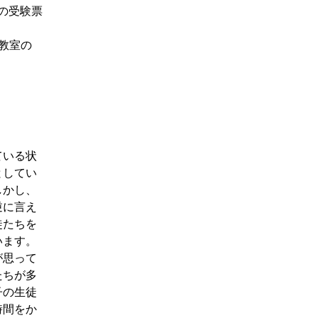
の受験票
央教室の
ている状
としてい
しかし、
逆に言え
徒たちを
います。
が思って
たちが多
子の生徒
時間をか