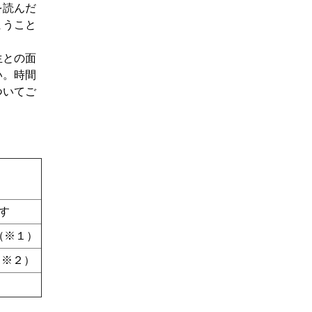
を読んだ
まうこと
生との面
い。時間
ついてご
す
（※１）
（※２）