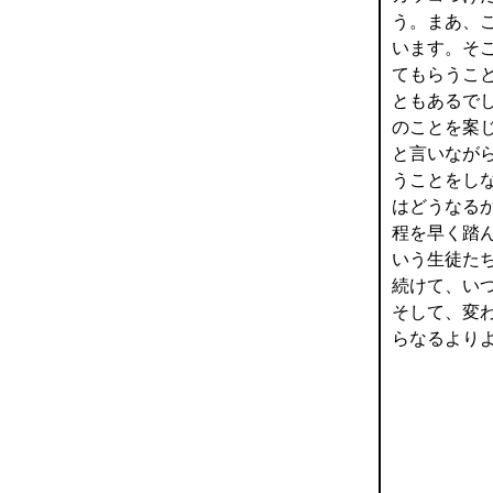
う。まあ、
います。そ
てもらうこ
ともあるで
のことを案
と言いなが
うことをし
はどうなる
程を早く踏
いう生徒た
続けて、い
そして、変
らなるより