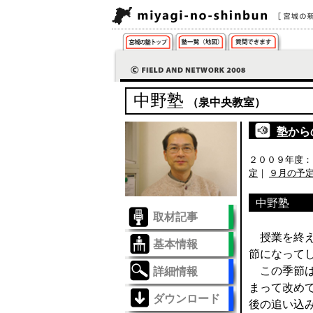
中野塾
（泉中央教室）
塾から
２００９年度
定
｜
９月の予
中野塾 
取材記事
授業を終え
基本情報
節になって
この季節は
詳細情報
まって改め
ダウンロード
後の追い込