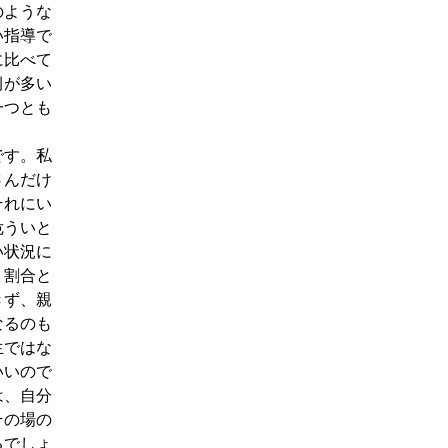
のような
い指導で
に比べて
例が多い
一つとも
です。私
さんだけ
それにい
危ういと
い状況に
、割合と
きず、親
なるのも
生ではな
いいので
は、自分
その場の
るでしょ