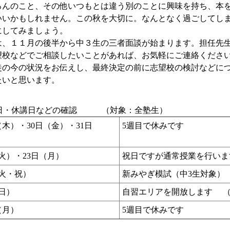
ろんのこと、その他いつもとは違う別のことに興味を持ち、本
いいかもしれません。この秋を大切に。なんとなく過ごしてし
にしてみましょう。
、１１月の後半から中３生の三者面談が始まります。担任先
望校などでご相談したいことがあれば、お気軽にご連絡くださ
徒の今の状況をお伝えし、最終決定の前に志望校の検討などに
たいと思います。
授業日・休講日などの確認 （対象：全塾生）
（木）・30日（金）・31日
5週目で休みです
）
火）・23日（月）
祝日ですが通常授業を行いま
（火・祝）
新みやぎ模試（中3生対象）
日）
自習エリアを開放します 
（月）
5週目で休みです