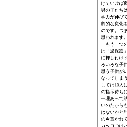
けていけば
男の子たち
学力が伸び
劇的な変化
のです。つ
思われます
もう一つの
は「過保護
に押し付け
ろいろな子
思う子供が
なってしま
しては10
の指示待ち
一理あって
いのだから
はないかと
の今置かれ
カッコつけ