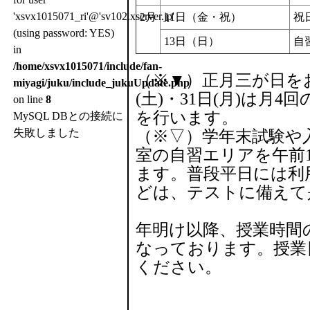
'xsvx1015071_ri'@'sv102.xserver.jp'
2月
11日（金・祝）
祝
(using password: YES)
13日（日）
自
in
/home/xsvx1015071/include/fan-
（※▼）正月三が日を
miyagi/juku/include_jukuUpdate.php
(土)・31日(月)は月
on line
8
を行います。
MySQL DBとの接続に
失敗しました
（※▽）学年末試験や
室の自習エリアを午前
ます。普段平日には利
どは、テストに備えて
年明け以降、授業時間
なっております。授業
ください。