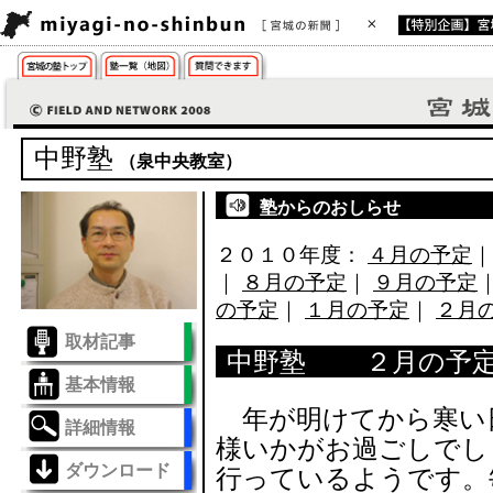
中野塾
（泉中央教室）
塾からのおしらせ
２０１０年度：
４月の予定
｜
８月の予定
｜
９月の予定
の予定
｜
１月の予定
｜
２月
取材記事
中野塾 ２月の予
基本情報
年が明けてから寒い
詳細情報
様いかがお過ごしでし
ダウンロード
行っているようです。