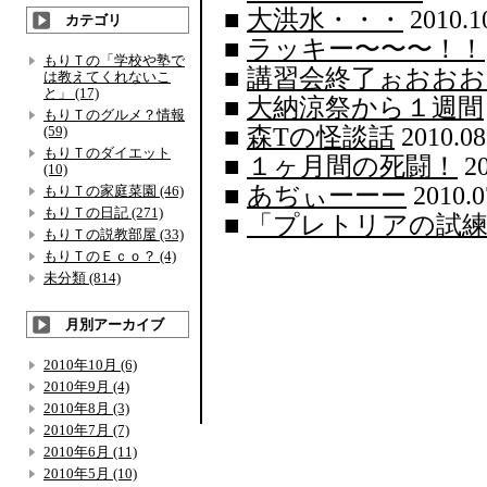
■
大洪水・・・
2010.1
カテゴリ
■
ラッキー〜〜〜！！
もりＴの「学校や塾で
■
講習会終了ぉおおお
は教えてくれないこ
と」 (17)
■
大納涼祭から１週間
もりＴのグルメ？情報
(59)
■
森Tの怪談話
2010.08
もりＴのダイエット
■
１ヶ月間の死闘！
20
(10)
■
あぢぃーーー
2010.0
もりＴの家庭菜園 (46)
もりＴの日記 (271)
■
「プレトリアの試
もりＴの説教部屋 (33)
もりＴのＥｃｏ？ (4)
未分類 (814)
月別アーカイブ
2010年10月 (6)
2010年9月 (4)
2010年8月 (3)
2010年7月 (7)
2010年6月 (11)
2010年5月 (10)