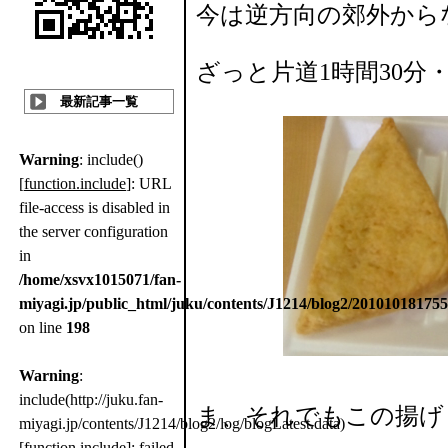
今は逆方向の郊外から
ざっと片道1時間30分・・・(
最新記事一覧
Warning
: include()
[
function.include
]: URL
file-access is disabled in
the server configuration
in
/home/xsvx1015071/fan-
miyagi.jp/public_html/juku/contents/J1214/blog2/20101018175
on line
198
Warning
:
include(http://juku.fan-
ま、それでもこの揚げ
miyagi.jp/contents/J1214/blog2/log/blogLatest.data)
[
function.include
]: failed