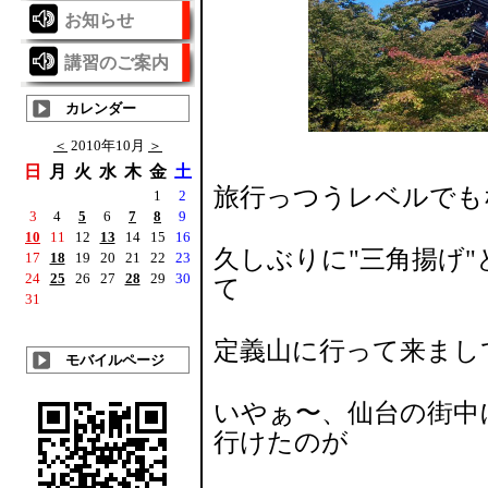
お知らせ
講習のご案内
カレンダー
＜
2010年10月
＞
日
月
火
水
木
金
土
旅行っつうレベルでも
1
2
3
4
5
6
7
8
9
10
11
12
13
14
15
16
久しぶりに"三角揚げ"
17
18
19
20
21
22
23
24
25
26
27
28
29
30
て
31
定義山に行って来ましてんv(
モバイルページ
いやぁ〜、仙台の街中
行けたのが