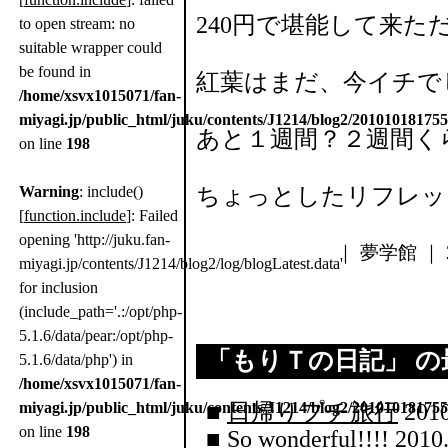
240円で堪能して来た
to open stream: no
suitable wrapper could
be found in
紅葉はまだ、今イチで
/home/xsvx1015071/fan-
miyagi.jp/public_html/juku/contents/J1214/blog2/20101018175
あと１週間？２週間く
on line
198
Warning
: include()
ちょっとしたリフレッ
[
function.include
]: Failed
opening 'http://juku.fan-
｜ 夢学館 ｜ 2
miyagi.jp/contents/J1214/blog2/log/blogLatest.data'
for inclusion
(include_path='.:/opt/php-
5.1.6/data/pear:/opt/php-
「
もりＴの日記
」 
5.1.6/data/php') in
/home/xsvx1015071/fan-
miyagi.jp/public_html/juku/contents/J1214/blog2/20101018175
■
日帰りプチ旅行
2010
on line
198
■
So wonderful!!!!
2010.