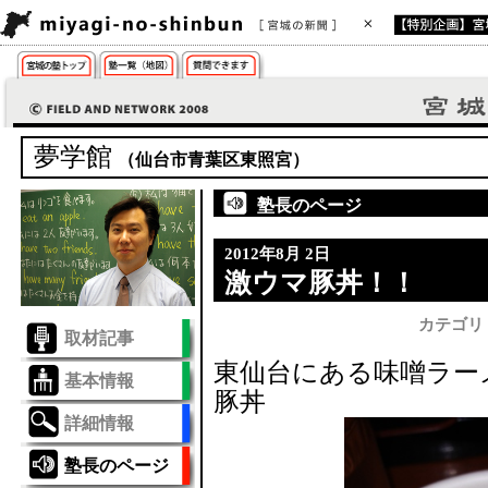
夢学館
（仙台市青葉区東照宮）
塾長のページ
2012年8月 2日
激ウマ豚丼！！
カテゴリ
取材記事
東仙台にある味噌ラー
基本情報
豚丼
詳細情報
塾長のページ