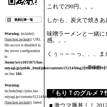
これで290円。。。
しかも、炭火で焼きあ
最新記事一覧
味噌ラーメンと一緒に食
Warning
: include()
感。。。
[
function.include
]: URL
file-access is disabled in
the server configuration
くぅ～～～っ、、、ま
in
/home/xsvx1015071/fan-
｜ 夢学館 ｜ 
miyagi.jp/public_html/juku/contents/J1214/blog2/20120802191
on line
184
Warning
:
include(http://juku.fan-
「
もりＴのグルメ？
miyagi.jp/contents/J1214/blog2/log/blogLatest.data)
[
function.include
]: failed
■
激ウマ豚丼！！
2012