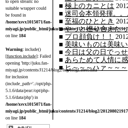
to open stream: no
■
極上のカニとは
2012
suitable wrapper could
■
迷司会本領発揮。。
be found in
■
至福のひととき
2012
/home/xsvx1015071/fan-
■
やっと巡り合えた
miyagi.jp/public_html/juku/contents/J1214/blog2/20120802191
■
プロ顔負け！！
2012
on line
184
■
美味いものは美味い
Warning
: include()
■
今日は父の日でっせ
[
function.include
]: Failed
■
あらためて人情に感
opening 'http://juku.fan-
■
ヒ～～～ハァ～～～
miyagi.jp/contents/J1214/blog2/log/blogLatest.data'
for inclusion
(include_path='.:/opt/php-
5.1.6/data/pear:/opt/php-
5.1.6/data/php') in
/home/xsvx1015071/fan-
miyagi.jp/public_html/juku/contents/J1214/blog2/20120802191
on line
184
カテゴリ