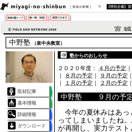
中野塾
（泉中央教室）
塾からのおしらせ
２０２０年度：
４月の予定
｜
８月の予定
｜
９月の予定
｜
１月の予定
｜
２月の予定
取材記事
中野塾 ９月の予
基本情報
今年の夏休みはあっ
詳細情報
ってしまいましたね。
ダウンロード
が再開し、実力テスト