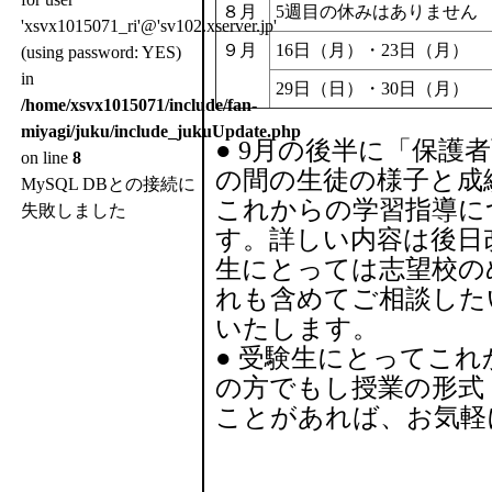
８月
5週目の休みはありません
'xsvx1015071_ri'@'sv102.xserver.jp'
９月
16日（月）・23日（月）
(using password: YES)
in
29日（日）・30日（月）
/home/xsvx1015071/include/fan-
miyagi/juku/include_jukuUpdate.php
● 9月の後半に「保護
on line
8
の間の生徒の様子と成
MySQL DBとの接続に
これからの学習指導に
失敗しました
す。詳しい内容は後日
生にとっては志望校の
れも含めてご相談した
いたします。
● 受験生にとってこ
の方でもし授業の形式
ことがあれば、お気軽