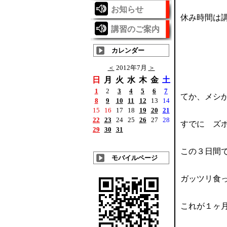
お知らせ
休み時間は
講習のご案内
カレンダー
どん
＜
2012年7月
＞
日
月
火
水
木
金
土
1
2
3
4
5
6
7
てか、メシ
8
9
10
11
12
13
14
15
16
17
18
19
20
21
22
23
24
25
26
27
28
すでに ズ
29
30
31
この３日間
モバイルページ
ガッツリ食っ
これが１ヶ