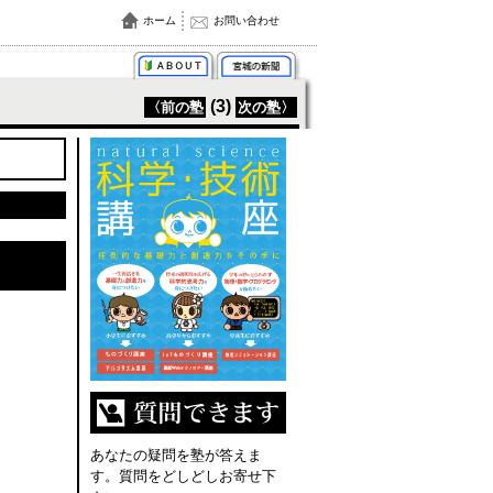
ホーム
お問い合わせ
(3)
〈前の塾
次の塾〉
あなたの疑問を塾が答えま
す。質問をどしどしお寄せ下