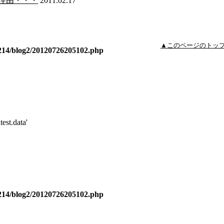
理由・・・
2011.02.17
▲このページのトッ
1214/blog2/20120726205102.php
est.data'
1214/blog2/20120726205102.php