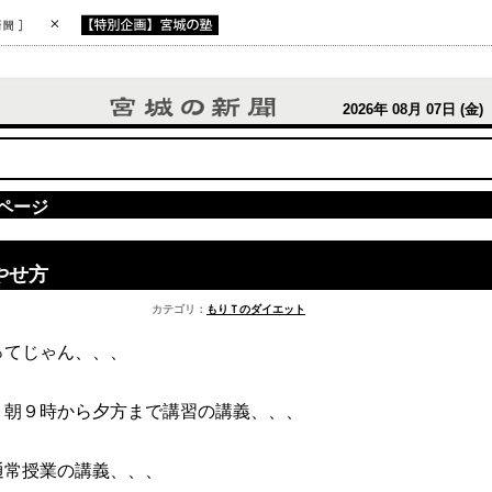
2026年 08月 07日 (金)
ページ
やせ方
カテゴリ：
もりＴのダイエット
ってじゃん、、、
、朝９時から夕方まで講習の講義、、、
通常授業の講義、、、