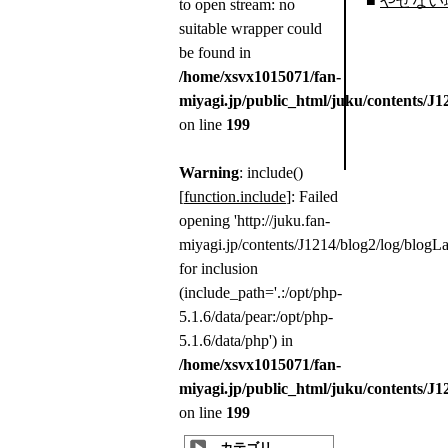
■
やせない
to open stream: no
suitable wrapper could
be found in
/home/xsvx1015071/fan-
miyagi.jp/public_html/juku/contents/J
on line
199
Warning
: include()
[
function.include
]: Failed
opening 'http://juku.fan-
miyagi.jp/contents/J1214/blog2/log/blogLat
for inclusion
(include_path='.:/opt/php-
5.1.6/data/pear:/opt/php-
5.1.6/data/php') in
/home/xsvx1015071/fan-
miyagi.jp/public_html/juku/contents/J
on line
199
カテゴリ