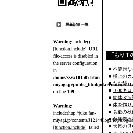
いやぁ
最新記事一覧
Warning
: include()
[
function.include
]: URL
「
もりＴ
file-access is disabled in
the server configuration
■
不健康な
in
■
極上のカ
/home/xsvx1015071/fan-
■
ただ飯。
miyagi.jp/public_html/juku/contents/J
■
1000キ
on line
199
■
肉体改造
■
体を作り
Warning
:
■
食欲の秋
include(http://juku.fan-
■
台風接近
miyagi.jp/contents/J1214/blog2/log/blogLat
■
天気の良
[
function.include
]: failed