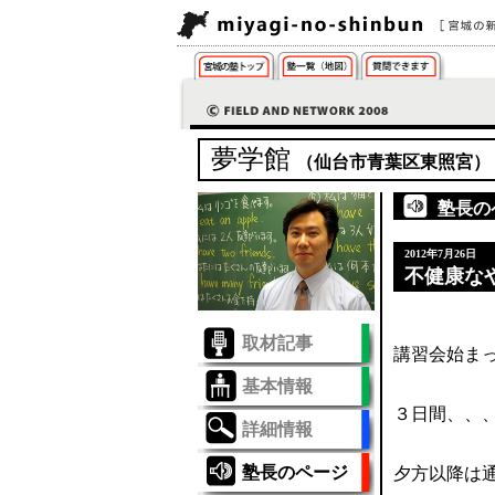
夢学館
（仙台市青葉区東照宮）
塾長の
2012年7月26日
不健康な
取材記事
講習会始ま
基本情報
３日間、、
詳細情報
塾長のページ
夕方以降は