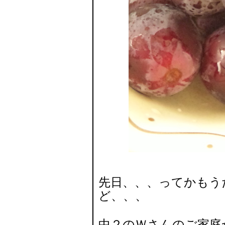
先日、、、ってかもう
ど、、、
中２のＷさんのご家庭