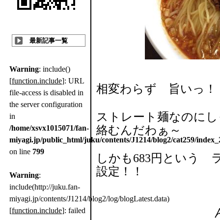
最新記事一覧
Warning
: include()
[
function.include
]: URL
相変わらず 旨いっ！
file-access is disabled in
the server configuration
ストレート麺なのにし
in
/home/xsvx1015071/fan-
絡むんだわぁ～
miyagi.jp/public_html/juku/contents/J1214/blog2/cat259/index
on line
799
しかも683円という
設定！！
Warning
:
include(http://juku.fan-
miyagi.jp/contents/J1214/blog2/log/blogLatest.data)
[
function.include
]: failed
ん 代は