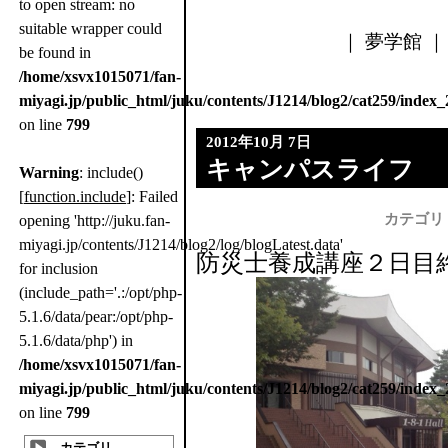
to open stream: no
suitable wrapper could
｜ 夢学館 ｜ 
be found in
/home/xsvx1015071/fan-
miyagi.jp/public_html/juku/contents/J1214/blog2/cat259/index
on line
799
2012年10月 7日
キャンパスライフ
Warning
: include()
[
function.include
]: Failed
カテゴリ
opening 'http://juku.fan-
miyagi.jp/contents/J1214/blog2/log/blogLatest.data'
防災士養成講座２日目
for inclusion
(include_path='.:/opt/php-
5.1.6/data/pear:/opt/php-
5.1.6/data/php') in
/home/xsvx1015071/fan-
miyagi.jp/public_html/juku/contents/J1214/blog2/cat259/index
on line
799
カテゴリ