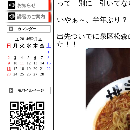
って 別に 引い
お知らせ
講習のご案内
いやぁ～、半年ぶり？
カレンダー
出先ついでに泉区松森
＜
2014年2月
＞
た！！
日
月
火
水
木
金
土
1
2
3
4
5
6
7
8
9
10
11
12
13
14
15
16
17
18
19
20
21
22
23
24
25
26
27
28
モバイルページ