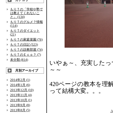
もりＴの「学校や塾で
は教えてくれないこ
と」 (134)
もりＴのグルメ？情報
(114)
もりＴのダイエット
(21)
もりＴの家庭菜園 (76)
もりＴの日記 (523)
もりＴの説教部屋 (74)
もりＴのＥｃｏ？ (7)
未分類 (814)
いやぁ～、充実したっ
～～
月別アーカイブ
2014年2月 (1)
420ページの教本を
2014年1月 (6)
って結構大変。。。
2013年12月 (10)
2013年11月 (4)
2013年10月 (1)
2013年9月 (8)
2013年8月 (5)
そもそも ち