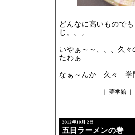
どんなに高いものでも
じ。。。
いやぁ～～、、、久々
たわぁ
なぁ～んか 久々 学
｜ 夢学館 ｜ 2
2012年10月 2日
五目ラーメンの巻